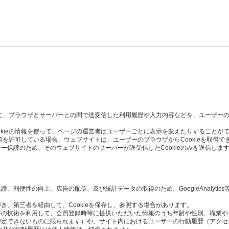
た時に、ブラウザとサーバーとの間で送受信した利用履歴や入力内容などを、ユーザー
okieの情報を使って、ページの運営者はユーザーごとに表示を変えたりすることが
受信を許可している場合、ウェブサイトは、ユーザーのブラウザからCookieを取得で
ー保護のため、そのウェブサイトのサーバーが送受信したCookieのみを送信しま
利便性の向上、広告の配信、及び統計データの取得のため、GoogleAnalytics
き、第三者を経由して、Cookieを保存し、参照する場合があります。
Script等の技術を利用して、会員登録時等に提供いただいた情報のうち年齢や性別、職
定できないものに限られます）や、サイト内におけるユーザーの行動履歴（アクセ