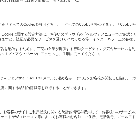
ie及び行動履歴には個人情報は一切含まれません。
定を「すべてのCookieを許可する」、「すべてのCookieを拒否する」、「Cook
 Cookieに関する設定方法は、お使いのブラウザの「ヘルプ」メニューでご確認く
択されますと、認証が必要なサービスを受けられなくなる等、インターネット上の各種
広告を配信するために、下記の企業が提供する行動ターゲティング広告サービスを利
記のオプトアウトページにアクセスし、手順に従ってください。
や画像データをウェブサイトやHTMLメールに埋め込み、それらをお客様が閲覧した際に、
状況に関する統計的情報等を取得することができます。
や、お客様のサイトご利用状況に関する統計的情報を収集して、お客様へのサービス
サイトがWebビーコン等によってお客様のお名前、ご住所、電話番号、メールア