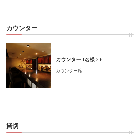
https://syusyu-honten-mito.owst.jp/seats
お店情報をコピー
カウンター
カウンター
1名様
× 6
閉じる
カウンター席
貸切