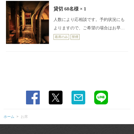
貸切
68名様
× 1
人数により応相談です。予約状況にも
よりますので、ご希望の場合はお早め
にお問い合わせください
着席のみ
禁煙
ホーム
お席