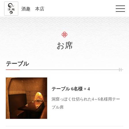
酒趣 本店
お席
テーブル
テーブル
6名様
× 4
洞窟っぽく仕切られた4～6名様用テー
ブル席