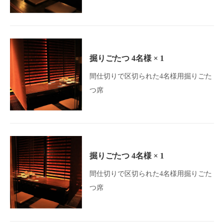
掘りごたつ
4名様
× 1
間仕切りで区切られた4名様用掘りごた
つ席
掘りごたつ
4名様
× 1
間仕切りで区切られた4名様用掘りごた
この店舗情報をシェアする
つ席
お席 | 酒趣 本店
茨城県水戸市城南１－５－１６ 第二吉住ビル１Ｆ