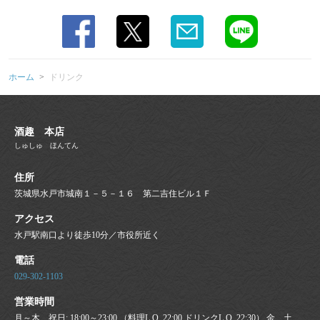
ホーム
ドリンク
酒趣 本店
しゅしゅ ほんてん
住所
茨城県水戸市城南１－５－１６ 第二吉住ビル１Ｆ
アクセス
水戸駅南口より徒歩10分／市役所近く
電話
029-302-1103
営業時間
月～木、祝日: 18:00～23:00 （料理L.O. 22:00 ドリンクL.O. 22:30） 金、土、