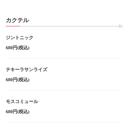
この店舗情報をシェアする
ドリンク | 酒趣 本店
カクテル
茨城県水戸市城南１－５－１６ 第二吉住ビル１Ｆ
https://syusyu-honten-mito.owst.jp/drinks
ジントニック
お店情報をコピー
680円
(税込)
テキーラサンライズ
680円
(税込)
閉じる
モスコミュール
680円
(税込)